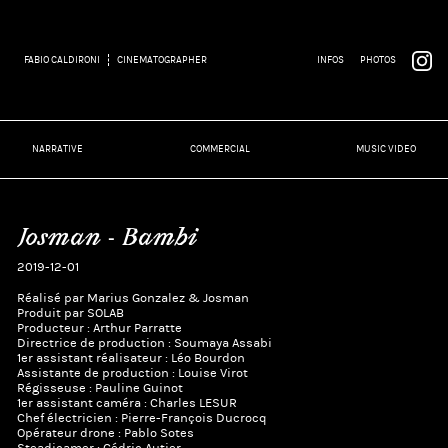
FABIO CALDIRONI
CINEMATOGRAPHER
INFOS
PHOTOS
NARRATIVE
COMMERCIAL
MUSIC VIDEO
Josman - Bambi
2019-12-01
Réalisé par Marius Gonzalez & Josman
Produit par SOLAB
Producteur : Arthur Parratte
Directrice de production : Soumaya Assabi
1er assistant réalisateur : Léo Bourdon
Assistante de production : Louise Virot
Régisseuse : Pauline Guinot
1er assistant caméra : Charles LESUR
Chef électricien : Pierre-François Ducrocq
Opérateur drone : Pablo Sotes